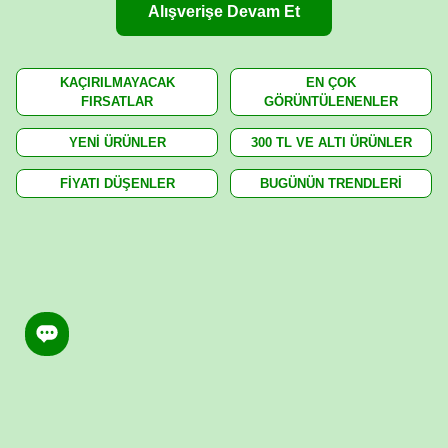
Alışverişe Devam Et
KAÇIRILMAYACAK
EN ÇOK
FIRSATLAR
GÖRÜNTÜLENENLER
YENİ ÜRÜNLER
300 TL VE ALTI ÜRÜNLER
FİYATI DÜŞENLER
BUGÜNÜN TRENDLERİ