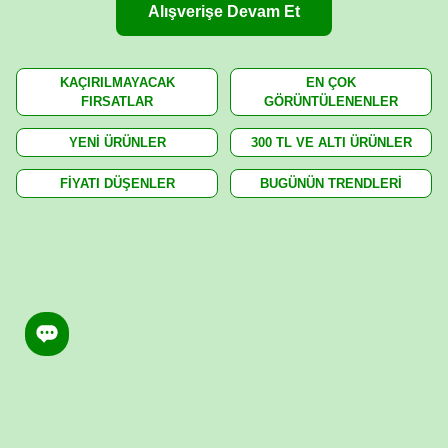
Alışverişe Devam Et
KAÇIRILMAYACAK
EN ÇOK
FIRSATLAR
GÖRÜNTÜLENENLER
YENİ ÜRÜNLER
300 TL VE ALTI ÜRÜNLER
FİYATI DÜŞENLER
BUGÜNÜN TRENDLERİ