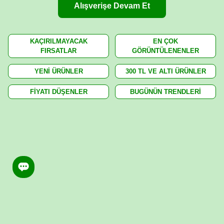
Alışverişe Devam Et
KAÇIRILMAYACAK
EN ÇOK
FIRSATLAR
GÖRÜNTÜLENENLER
YENİ ÜRÜNLER
300 TL VE ALTI ÜRÜNLER
FİYATI DÜŞENLER
BUGÜNÜN TRENDLERİ