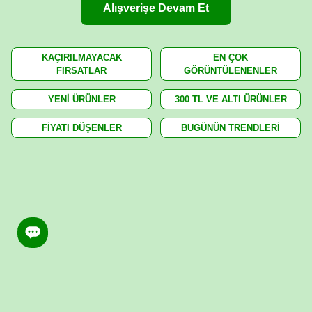
Alışverişe Devam Et
KAÇIRILMAYACAK
EN ÇOK
FIRSATLAR
GÖRÜNTÜLENENLER
YENİ ÜRÜNLER
300 TL VE ALTI ÜRÜNLER
FİYATI DÜŞENLER
BUGÜNÜN TRENDLERİ