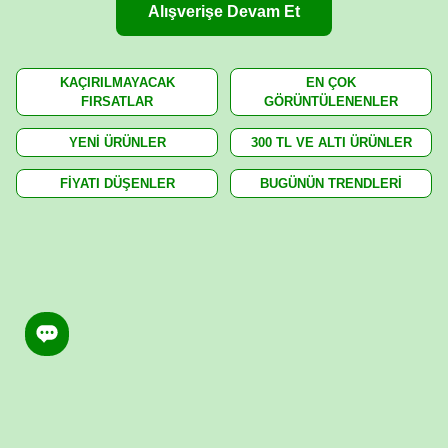
Alışverişe Devam Et
KAÇIRILMAYACAK
EN ÇOK
FIRSATLAR
GÖRÜNTÜLENENLER
YENİ ÜRÜNLER
300 TL VE ALTI ÜRÜNLER
FİYATI DÜŞENLER
BUGÜNÜN TRENDLERİ