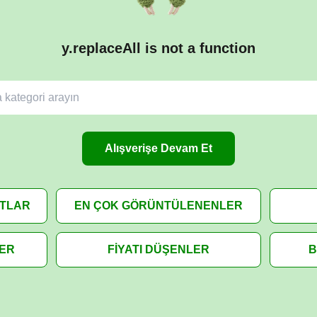
y.replaceAll is not a function
Alışverişe Devam Et
ATLAR
EN ÇOK GÖRÜNTÜLENENLER
LER
FİYATI DÜŞENLER
B