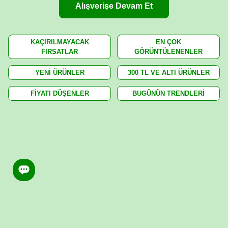
Alışverişe Devam Et
KAÇIRILMAYACAK
EN ÇOK
FIRSATLAR
GÖRÜNTÜLENENLER
YENİ ÜRÜNLER
300 TL VE ALTI ÜRÜNLER
FİYATI DÜŞENLER
BUGÜNÜN TRENDLERİ