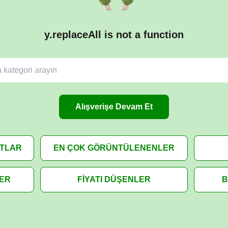
y.replaceAll is not a function
Alışverişe Devam Et
ATLAR
EN ÇOK GÖRÜNTÜLENENLER
LER
FİYATI DÜŞENLER
B