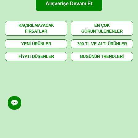
Alışverişe Devam Et
KAÇIRILMAYACAK
EN ÇOK
FIRSATLAR
GÖRÜNTÜLENENLER
YENİ ÜRÜNLER
300 TL VE ALTI ÜRÜNLER
FİYATI DÜŞENLER
BUGÜNÜN TRENDLERİ