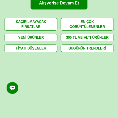
Alışverişe Devam Et
KAÇIRILMAYACAK
EN ÇOK
FIRSATLAR
GÖRÜNTÜLENENLER
YENİ ÜRÜNLER
300 TL VE ALTI ÜRÜNLER
FİYATI DÜŞENLER
BUGÜNÜN TRENDLERİ