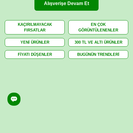
Alışverişe Devam Et
KAÇIRILMAYACAK
EN ÇOK
FIRSATLAR
GÖRÜNTÜLENENLER
YENİ ÜRÜNLER
300 TL VE ALTI ÜRÜNLER
FİYATI DÜŞENLER
BUGÜNÜN TRENDLERİ