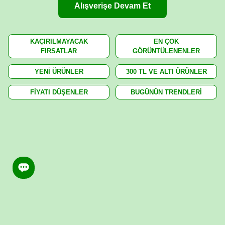
Alışverişe Devam Et
KAÇIRILMAYACAK
EN ÇOK
FIRSATLAR
GÖRÜNTÜLENENLER
YENİ ÜRÜNLER
300 TL VE ALTI ÜRÜNLER
FİYATI DÜŞENLER
BUGÜNÜN TRENDLERİ