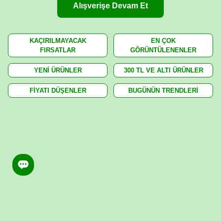
Alışverişe Devam Et
KAÇIRILMAYACAK
EN ÇOK
FIRSATLAR
GÖRÜNTÜLENENLER
YENİ ÜRÜNLER
300 TL VE ALTI ÜRÜNLER
FİYATI DÜŞENLER
BUGÜNÜN TRENDLERİ