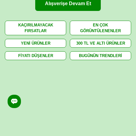
Alışverişe Devam Et
KAÇIRILMAYACAK
EN ÇOK
FIRSATLAR
GÖRÜNTÜLENENLER
YENİ ÜRÜNLER
300 TL VE ALTI ÜRÜNLER
FİYATI DÜŞENLER
BUGÜNÜN TRENDLERİ