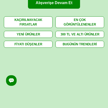
Alışverişe Devam Et
KAÇIRILMAYACAK
EN ÇOK
FIRSATLAR
GÖRÜNTÜLENENLER
YENİ ÜRÜNLER
300 TL VE ALTI ÜRÜNLER
FİYATI DÜŞENLER
BUGÜNÜN TRENDLERİ