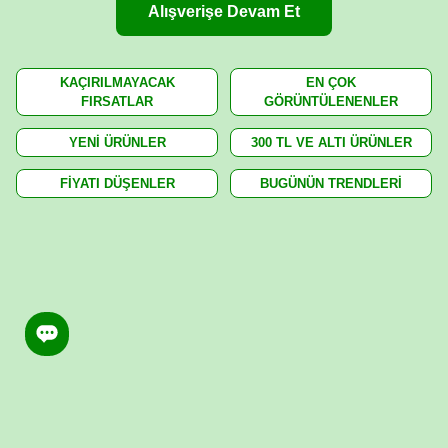
Alışverişe Devam Et
KAÇIRILMAYACAK
EN ÇOK
FIRSATLAR
GÖRÜNTÜLENENLER
YENİ ÜRÜNLER
300 TL VE ALTI ÜRÜNLER
FİYATI DÜŞENLER
BUGÜNÜN TRENDLERİ