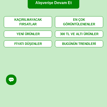
Alışverişe Devam Et
KAÇIRILMAYACAK
EN ÇOK
FIRSATLAR
GÖRÜNTÜLENENLER
YENİ ÜRÜNLER
300 TL VE ALTI ÜRÜNLER
FİYATI DÜŞENLER
BUGÜNÜN TRENDLERİ