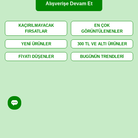
Alışverişe Devam Et
KAÇIRILMAYACAK
EN ÇOK
FIRSATLAR
GÖRÜNTÜLENENLER
YENİ ÜRÜNLER
300 TL VE ALTI ÜRÜNLER
FİYATI DÜŞENLER
BUGÜNÜN TRENDLERİ