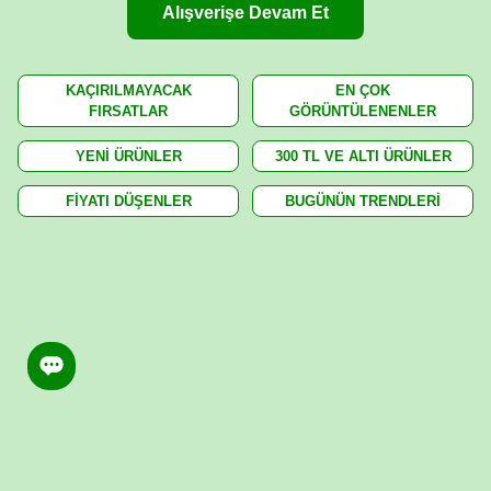
Alışverişe Devam Et
KAÇIRILMAYACAK
EN ÇOK
FIRSATLAR
GÖRÜNTÜLENENLER
YENİ ÜRÜNLER
300 TL VE ALTI ÜRÜNLER
FİYATI DÜŞENLER
BUGÜNÜN TRENDLERİ