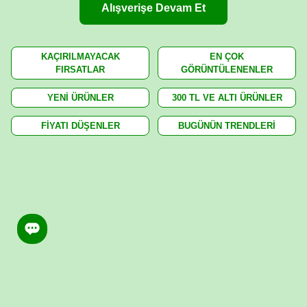
Alışverişe Devam Et
KAÇIRILMAYACAK
EN ÇOK
FIRSATLAR
GÖRÜNTÜLENENLER
YENİ ÜRÜNLER
300 TL VE ALTI ÜRÜNLER
FİYATI DÜŞENLER
BUGÜNÜN TRENDLERİ