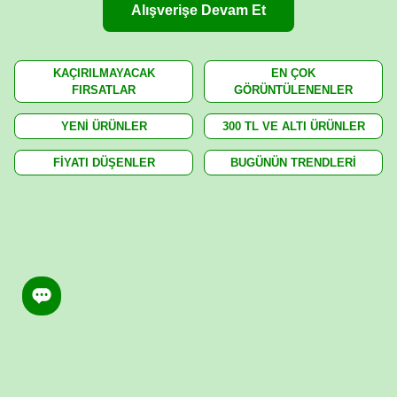
Alışverişe Devam Et
KAÇIRILMAYACAK
EN ÇOK
FIRSATLAR
GÖRÜNTÜLENENLER
YENİ ÜRÜNLER
300 TL VE ALTI ÜRÜNLER
FİYATI DÜŞENLER
BUGÜNÜN TRENDLERİ