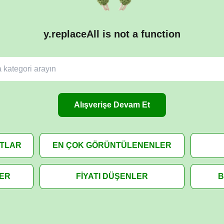
y.replaceAll is not a function
Alışverişe Devam Et
ATLAR
EN ÇOK GÖRÜNTÜLENENLER
LER
FİYATI DÜŞENLER
B