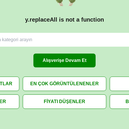
y.replaceAll is not a function
Alışverişe Devam Et
ATLAR
EN ÇOK GÖRÜNTÜLENENLER
LER
FİYATI DÜŞENLER
B