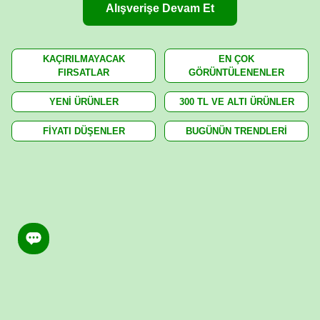
Alışverişe Devam Et
KAÇIRILMAYACAK
EN ÇOK
FIRSATLAR
GÖRÜNTÜLENENLER
YENİ ÜRÜNLER
300 TL VE ALTI ÜRÜNLER
FİYATI DÜŞENLER
BUGÜNÜN TRENDLERİ