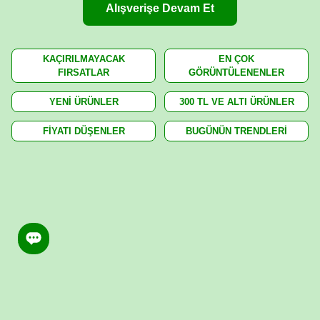
Alışverişe Devam Et
KAÇIRILMAYACAK
EN ÇOK
FIRSATLAR
GÖRÜNTÜLENENLER
YENİ ÜRÜNLER
300 TL VE ALTI ÜRÜNLER
FİYATI DÜŞENLER
BUGÜNÜN TRENDLERİ