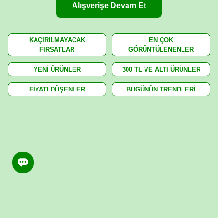
Alışverişe Devam Et
KAÇIRILMAYACAK
EN ÇOK
FIRSATLAR
GÖRÜNTÜLENENLER
YENİ ÜRÜNLER
300 TL VE ALTI ÜRÜNLER
FİYATI DÜŞENLER
BUGÜNÜN TRENDLERİ