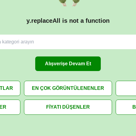
y.replaceAll is not a function
Alışverişe Devam Et
ATLAR
EN ÇOK GÖRÜNTÜLENENLER
LER
FİYATI DÜŞENLER
B