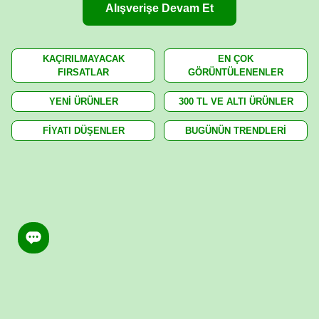
Alışverişe Devam Et
KAÇIRILMAYACAK
EN ÇOK
FIRSATLAR
GÖRÜNTÜLENENLER
YENİ ÜRÜNLER
300 TL VE ALTI ÜRÜNLER
FİYATI DÜŞENLER
BUGÜNÜN TRENDLERİ