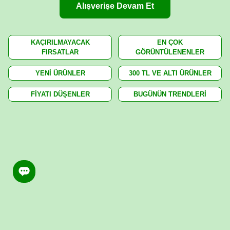
Alışverişe Devam Et
KAÇIRILMAYACAK
EN ÇOK
FIRSATLAR
GÖRÜNTÜLENENLER
YENİ ÜRÜNLER
300 TL VE ALTI ÜRÜNLER
FİYATI DÜŞENLER
BUGÜNÜN TRENDLERİ