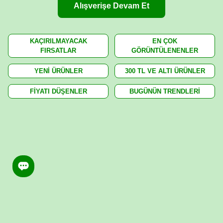
Alışverişe Devam Et
KAÇIRILMAYACAK
EN ÇOK
FIRSATLAR
GÖRÜNTÜLENENLER
YENİ ÜRÜNLER
300 TL VE ALTI ÜRÜNLER
FİYATI DÜŞENLER
BUGÜNÜN TRENDLERİ