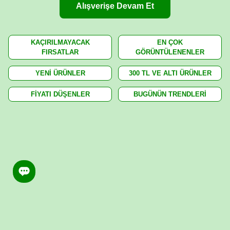
Alışverişe Devam Et
KAÇIRILMAYACAK
EN ÇOK
FIRSATLAR
GÖRÜNTÜLENENLER
YENİ ÜRÜNLER
300 TL VE ALTI ÜRÜNLER
FİYATI DÜŞENLER
BUGÜNÜN TRENDLERİ