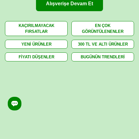
Alışverişe Devam Et
KAÇIRILMAYACAK
EN ÇOK
FIRSATLAR
GÖRÜNTÜLENENLER
YENİ ÜRÜNLER
300 TL VE ALTI ÜRÜNLER
FİYATI DÜŞENLER
BUGÜNÜN TRENDLERİ