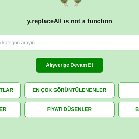
y.replaceAll is not a function
Alışverişe Devam Et
ATLAR
EN ÇOK GÖRÜNTÜLENENLER
LER
FİYATI DÜŞENLER
B