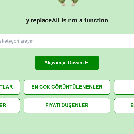
y.replaceAll is not a function
Alışverişe Devam Et
ATLAR
EN ÇOK GÖRÜNTÜLENENLER
LER
FİYATI DÜŞENLER
B