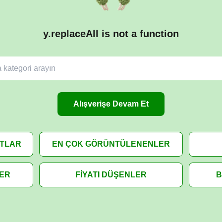
y.replaceAll is not a function
Alışverişe Devam Et
ATLAR
EN ÇOK GÖRÜNTÜLENENLER
LER
FİYATI DÜŞENLER
B