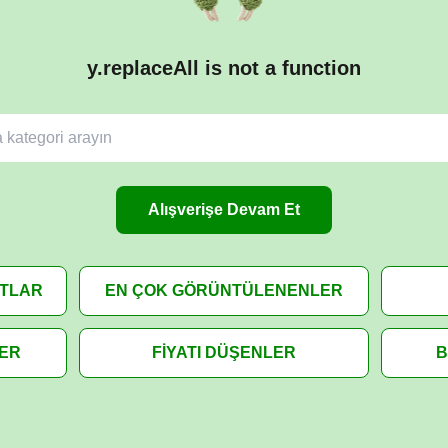
y.replaceAll is not a function
Alışverişe Devam Et
ATLAR
EN ÇOK GÖRÜNTÜLENENLER
LER
FİYATI DÜŞENLER
B