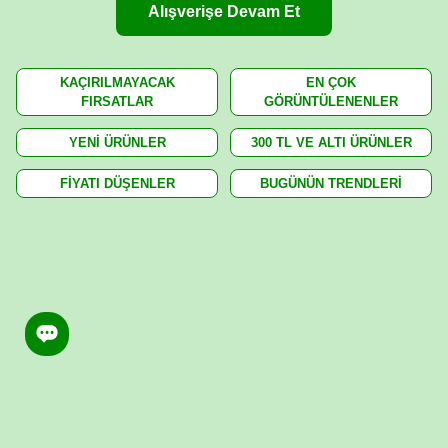
Alışverişe Devam Et
KAÇIRILMAYACAK
EN ÇOK
FIRSATLAR
GÖRÜNTÜLENENLER
YENİ ÜRÜNLER
300 TL VE ALTI ÜRÜNLER
FİYATI DÜŞENLER
BUGÜNÜN TRENDLERİ