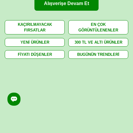
Alışverişe Devam Et
KAÇIRILMAYACAK
EN ÇOK
FIRSATLAR
GÖRÜNTÜLENENLER
YENİ ÜRÜNLER
300 TL VE ALTI ÜRÜNLER
FİYATI DÜŞENLER
BUGÜNÜN TRENDLERİ