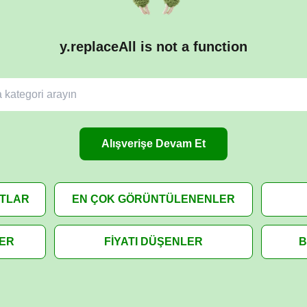
y.replaceAll is not a function
Alışverişe Devam Et
ATLAR
EN ÇOK GÖRÜNTÜLENENLER
LER
FİYATI DÜŞENLER
B