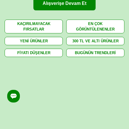
Alışverişe Devam Et
KAÇIRILMAYACAK
EN ÇOK
FIRSATLAR
GÖRÜNTÜLENENLER
YENİ ÜRÜNLER
300 TL VE ALTI ÜRÜNLER
FİYATI DÜŞENLER
BUGÜNÜN TRENDLERİ