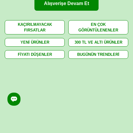
Alışverişe Devam Et
KAÇIRILMAYACAK
EN ÇOK
FIRSATLAR
GÖRÜNTÜLENENLER
YENİ ÜRÜNLER
300 TL VE ALTI ÜRÜNLER
FİYATI DÜŞENLER
BUGÜNÜN TRENDLERİ