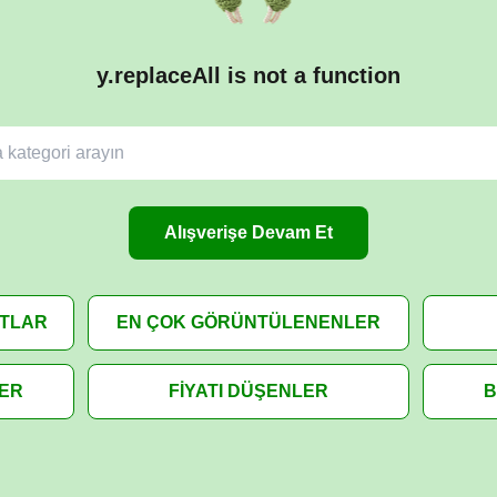
y.replaceAll is not a function
Alışverişe Devam Et
ATLAR
EN ÇOK GÖRÜNTÜLENENLER
LER
FİYATI DÜŞENLER
B