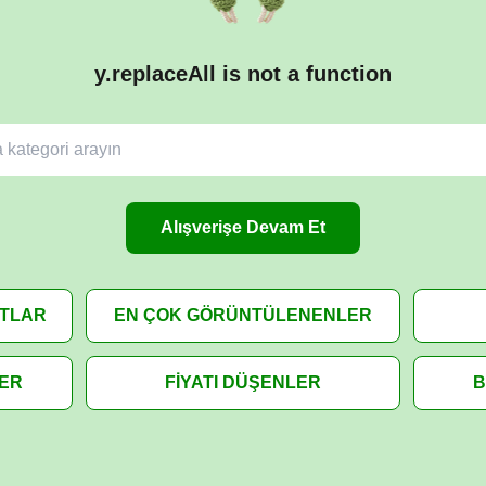
y.replaceAll is not a function
Alışverişe Devam Et
ATLAR
EN ÇOK GÖRÜNTÜLENENLER
LER
FİYATI DÜŞENLER
B