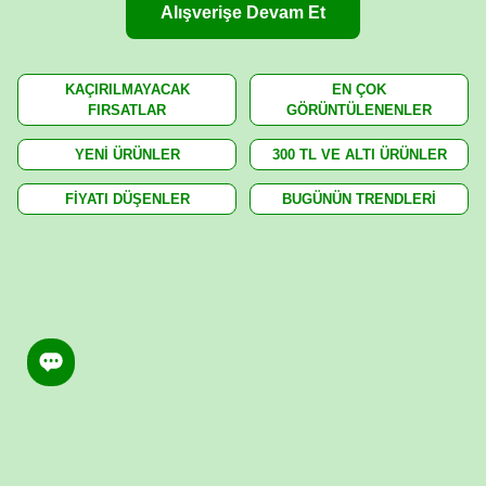
Alışverişe Devam Et
KAÇIRILMAYACAK
EN ÇOK
FIRSATLAR
GÖRÜNTÜLENENLER
YENİ ÜRÜNLER
300 TL VE ALTI ÜRÜNLER
FİYATI DÜŞENLER
BUGÜNÜN TRENDLERİ