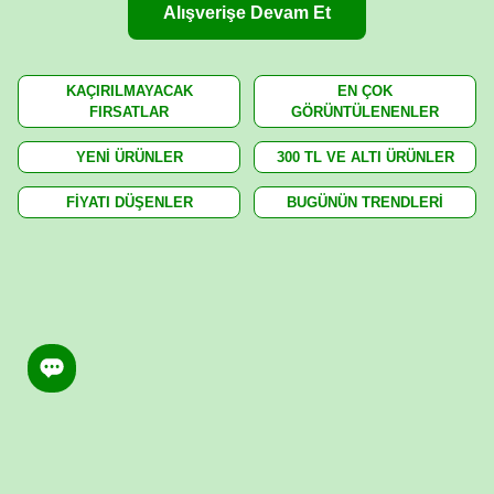
Alışverişe Devam Et
KAÇIRILMAYACAK
EN ÇOK
FIRSATLAR
GÖRÜNTÜLENENLER
YENİ ÜRÜNLER
300 TL VE ALTI ÜRÜNLER
FİYATI DÜŞENLER
BUGÜNÜN TRENDLERİ