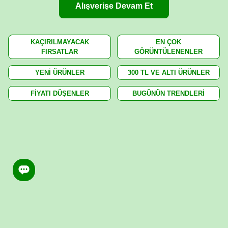
Alışverişe Devam Et
KAÇIRILMAYACAK
EN ÇOK
FIRSATLAR
GÖRÜNTÜLENENLER
YENİ ÜRÜNLER
300 TL VE ALTI ÜRÜNLER
FİYATI DÜŞENLER
BUGÜNÜN TRENDLERİ