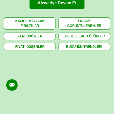
Alışverişe Devam Et
KAÇIRILMAYACAK
EN ÇOK
FIRSATLAR
GÖRÜNTÜLENENLER
YENİ ÜRÜNLER
300 TL VE ALTI ÜRÜNLER
FİYATI DÜŞENLER
BUGÜNÜN TRENDLERİ