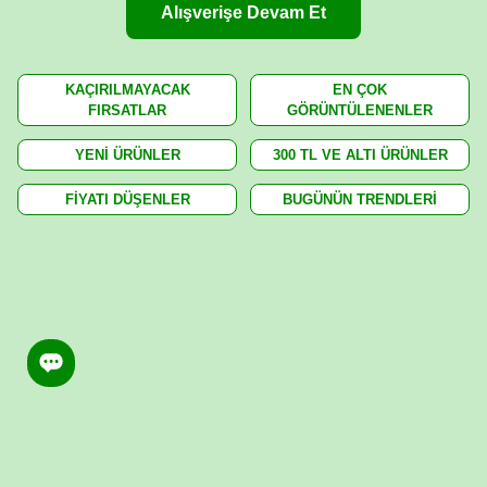
Alışverişe Devam Et
KAÇIRILMAYACAK
EN ÇOK
FIRSATLAR
GÖRÜNTÜLENENLER
YENİ ÜRÜNLER
300 TL VE ALTI ÜRÜNLER
FİYATI DÜŞENLER
BUGÜNÜN TRENDLERİ