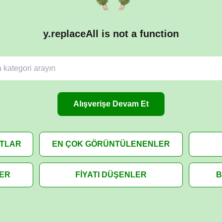
y.replaceAll is not a function
Alışverişe Devam Et
ATLAR
EN ÇOK GÖRÜNTÜLENENLER
LER
FİYATI DÜŞENLER
B