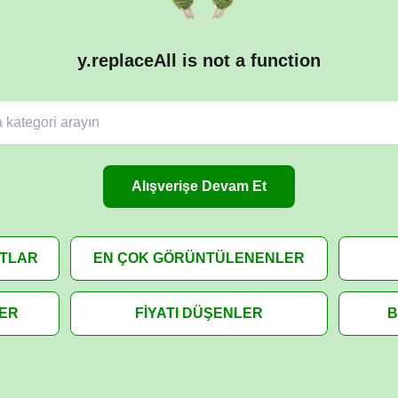
y.replaceAll is not a function
Alışverişe Devam Et
ATLAR
EN ÇOK GÖRÜNTÜLENENLER
LER
FİYATI DÜŞENLER
B